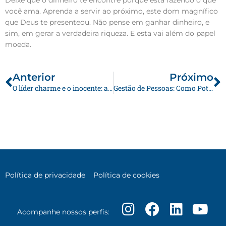
você ama. Aprenda a servir ao próximo, este dom magnífico
que Deus te presenteou. Não pense em ganhar dinheiro, e
sim, em gerar a verdadeira riqueza. E esta vai além do papel
moeda.
Anterior
P
Anterior
Próximo
O líder charme e o inocente: arquétipos das marcas
Gestão de Pessoas: Como Potencializar Resultados?
Política de privacidade
Política de cookies
I
F
L
Y
Acompanhe nossos perfis:
n
a
i
o