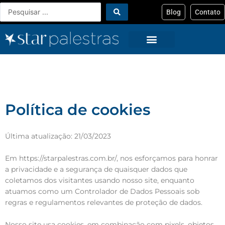
Ir
Pesquisar
Blog
Contato
para
...
o
conteúdo
Política de cookies
Última atualização: 21/03/2023
Em
https://starpalestras.com.br/
, nos esforçamos para honrar
a privacidade e a segurança de quaisquer dados que
coletamos dos visitantes usando nosso site, enquanto
atuamos como um Controlador de Dados Pessoais sob
regras e regulamentos relevantes de proteção de dados.
Nosso site usa cookies, em combinação com pixels, objetos