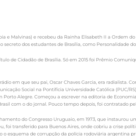
ia e Malvinas) e recebeu da Rainha Elisabeth II a Ordem do 
to secreto dos estudantes de Brasília, como Personalidade do
título de Cidadão de Brasília. Só em 2015 foi Prêmio Comuni
 rádio em que seu pai, Oscar Chaves Garcia, era radialista. C
icação Social na Pontifícia Universidade Católica (PUC/RS
 em Porto Alegre. Começou a escrever na editoria de Economia
sil com o do jornal. Pouco tempo depois, foi contratado pel
echamento do Congresso Uruguaio, em 1973, que instaurou um
u, foi transferido para Buenos Aires, onde cobriu a crise polí
o esquema de corrupção da polícia rodoviária argentina pró