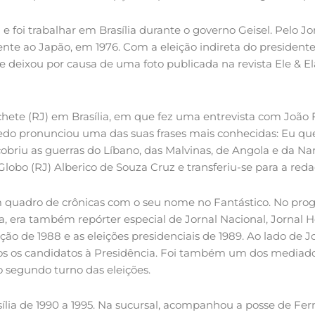
 e foi trabalhar em Brasília durante o governo Geisel. Pelo Jo
nte ao Japão, em 1976. Com a eleição indireta do presidente
 deixou por causa de uma foto publicada na revista Ele & El
nchete (RJ) em Brasília, em que fez uma entrevista com João
redo pronunciou uma das suas frases mais conhecidas: Eu 
briu as guerras do Líbano, das Malvinas, de Angola e da Nam
 Globo (RJ) Alberico de Souza Cruz e transferiu-se para a red
m quadro de crônicas com o seu nome no Fantástico. No prog
era também repórter especial de Jornal Nacional, Jornal Ho
ão de 1988 e as eleições presidenciais de 1989. Ao lado de 
dos os candidatos à Presidência. Foi também um dos mediado
no segundo turno das eleições.
sília de 1990 a 1995. Na sucursal, acompanhou a posse de Fe