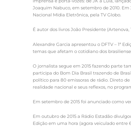
imprensa e porta-vozes: de JK a Lula, lança
Joaquim Nabuco, em setembro de 2010. Em 2011
Nacional Mídia Eletrônica, pela TV Globo.
É autor dos livros João Presidente (Artenova, 
Alexandre Garcia apresentou o DFTV – 1ª Ediç
temas que afetam o cotidiano dos brasilienses
O jornalista segue em 2015 fazendo parte t
participa do Bom Dia Brasil trazendo de Brasí
político para 80 emissoras de rádio. Direto de
realidade nacional e seus reflexos, no prog
Em setembro de 2015 foi anunciado como ven
Em outubro de 2015 a Rádio Estadão divulgo
Edição em uma hora (agora veiculado entre 6h 