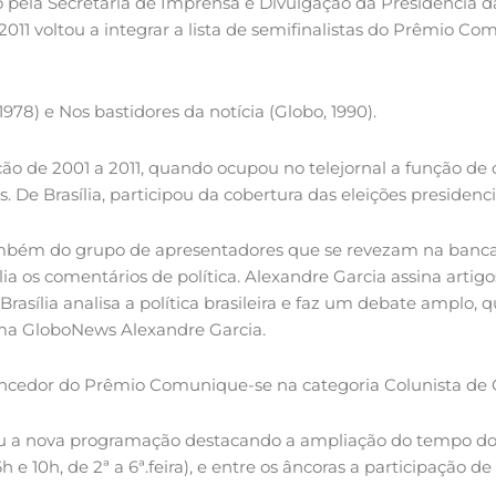
do pela Secretaria de Imprensa e Divulgação da Presidência
 voltou a integrar a lista de semifinalistas do Prêmio Com
1978) e Nos bastidores da notícia (Globo, 1990).
ão de 2001 a 2011, quando ocupou no telejornal a função de c
. De Brasília, participou da cobertura das eleições presidenc
ambém do grupo de apresentadores que se revezam na banca
lia os comentários de política. Alexandre Garcia assina artigo
 Brasília analisa a política brasileira e faz um debate amplo
rama GloboNews Alexandre Garcia.
cedor do Prêmio Comunique-se na categoria Colunista de Opi
u a nova programação destacando a ampliação do tempo do 
e 10h, de 2ª a 6ª.feira), e entre os âncoras a participação de