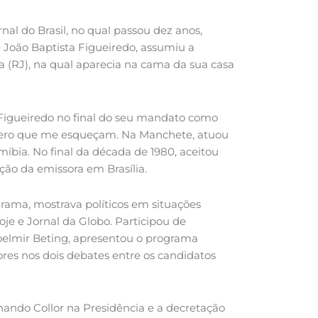
rnal do Brasil, no qual passou dez anos,
 João Baptista Figueiredo, assumiu a
a (RJ), na qual aparecia na cama da sua casa
 Figueiredo no final do seu mandato como
quero que me esqueçam. Na Manchete, atuou
íbia. No final da década de 1980, aceitou
ação da emissora em Brasília.
rama, mostrava políticos em situações
je e Jornal da Globo. Participou de
Joelmir Beting, apresentou o programa
res nos dois debates entre os candidatos
rnando Collor na Presidência e a decretação