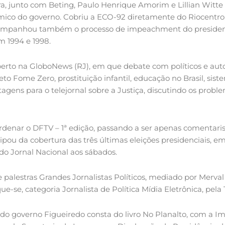
ra, junto com Beting, Paulo Henrique Amorim e Lillian Witte 
ico do governo. Cobriu a ECO-92 diretamente do Riocentro,
Acompanhou também o processo de impeachment do president
 1994 e 1998.
erto na GloboNews (RJ), em que debate com políticos e aut
eto Fome Zero, prostituição infantil, educação no Brasil, sist
tagens para o telejornal sobre a Justiça, discutindo os probl
enar o DFTV – 1ª edição, passando a ser apenas comentaris
icipou da cobertura das três últimas eleições presidenciais, e
o Jornal Nacional aos sábados.
 palestras Grandes Jornalistas Políticos, mediado por Merva
-se, categoria Jornalista de Política Mídia Eletrônica, pel
do governo Figueiredo consta do livro No Planalto, com a Im