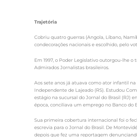
Trajetória
Cobriu quatro guerras (Angola, Líbano, Namíb
condecorações nacionais e escolhido, pelo vo
Em 1997, o Poder Legislativo outorgou-lhe o 
Admirados Jornalistas brasileiros.
Aos sete anos já atuava como ator infantil na
Independente de Lajeado (RS). Estudou Comun
estágio na sucursal do Jornal do Brasil (RJ)
época, conciliava um emprego no Banco do Bra
Sua primeira cobertura internacional foi o f
escrevia para o Jornal do Brasil. De Montevidé
depois que fez uma reportagem denunciando 