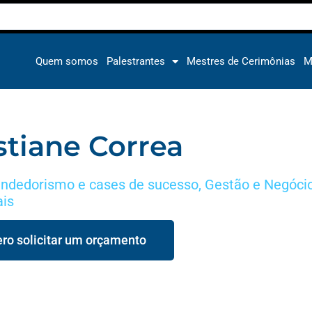
Quem somos
Palestrantes
Mestres de Cerimônias
M
stiane Correa
ndedorismo e cases de sucesso
,
Gestão e Negóci
ais
ro solicitar um orçamento