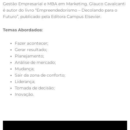
Gestão Empresarial e MBA em Marketing. Glauco Cavalcanti
é autor do livro “Empreendedorismo – Decolando para o
Futuro”, publicado pela Editora Campus Elsevier.
Temas Abordados:
Fazer acontecer;
Gerar resultado;
Planejamento;
Análise de mercado;
Mudança;
Sair da zona de conforto;
Liderança;
Tomada de decisão;
Inovação.