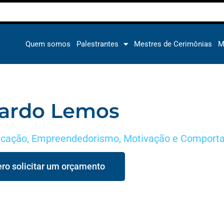
Quem somos
Palestrantes
Mestres de Cerimônias
M
cardo Lemos
cação
,
Empreendedorismo
,
Motivação e Comport
ro solicitar um orçamento