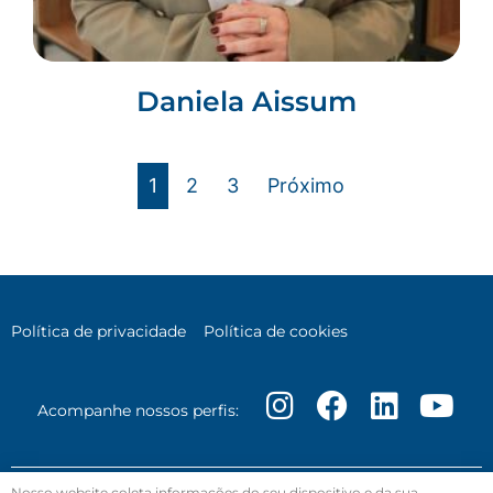
Daniela Aissum
1
2
3
Próximo
Política de privacidade
Política de cookies
I
F
L
Y
Acompanhe nossos perfis:
n
a
i
o
s
c
n
u
Nosso website coleta informações do seu dispositivo e da sua