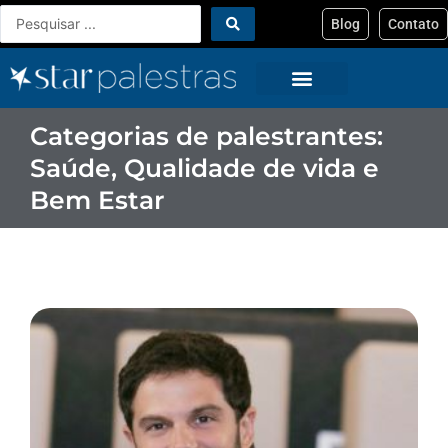
Ir
Pesquisar
Blog
Contato
para
...
o
conteúdo
Categorias de palestrantes:
Saúde, Qualidade de vida e
Bem Estar