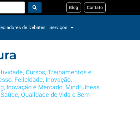
Blog
Contato
ediadores de Debates
Serviços
ura
atividade
,
Cursos, Treinamentos e
esso
,
Felicidade
,
Inovação
,
g, Inovação e Mercado
,
Mindfulness
,
,
Saúde, Qualidade de vida e Bem