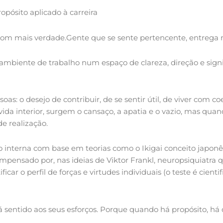
opósito aplicado à carreira
com mais verdade.Gente que se sente pertencente, entrega 
 ambiente de trabalho num espaço de clareza, direção e sign
oas: o desejo de contribuir, de se sentir útil, de viver com co
ida interior, surgem o cansaço, a apatia e o vazio, mas quand
e realização.
o interna com base em teorias como o Ikigai conceito japonê
pensado por, nas ideias de Viktor Frankl, neuropsiquiatra 
ificar o perfil de forças e virtudes individuais (o teste é cie
á sentido aos seus esforços. Porque quando há propósito, há 