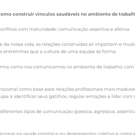
como construir vínculos saudáveis no ambiente de trabal
onflitos com maturidade; comunicação assertiva e afetiva.
da nossa vida, as relações construídas ali importem e muito!
nas entrelinhas que a cultura de uma equipe se forma.
 forma como nos comunicamos no ambiente de trabalho: com m
mocional como base para relações profissionais mais maduras
e a identificar seus gatilhos, regular emoções e lidar com 
ferentes tipos de comunicação (passiva, agressiva, assertiva 
ional na saúde mental e no desempenho coletivo e como el