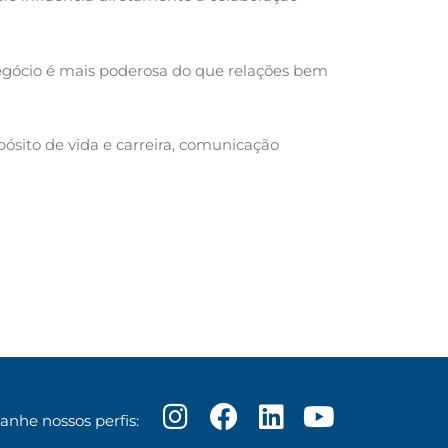
egócio é mais poderosa do que relações bem
sito de vida e carreira, comunicação
I
F
L
Y
nhe nossos perfis:
n
a
i
o