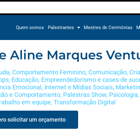
Quem somos
Palestrantes
Mestres de Cerimônias
M
e Aline Marques Vent
juda
,
Comportamento Feminino
,
Comunicação
,
Cri
ops
,
Educação
,
Empreendedorismo e cases de suc
ência Emocional
,
Internet e Mídias Sociais
,
Marketin
ção e Comportamento
,
Palestras Show
,
Psicologia
rabalho em equipe
,
Transformação Digital
ro solicitar um orçamento