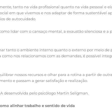
nte, tanto na vida profissional quanto na vida pessoal e e
social em que vivemos e nos adaptar de forma sustentável ap
ios de autocuidado.
l: como lidar com o cansaço mental, a exaustão silenciosa e
mar tanto o ambiente interno quanto o externo por meio de 
ma como nos relacionamos com as demandas, é possível integrá
ibrar nossos recursos e olhar para a rotina a partir de outr
mento e passam a gerar satisfação e realização.
MA desenvolvida pelo psicólogo Martin Seligman.
como alinhar trabalho e sentido de vida