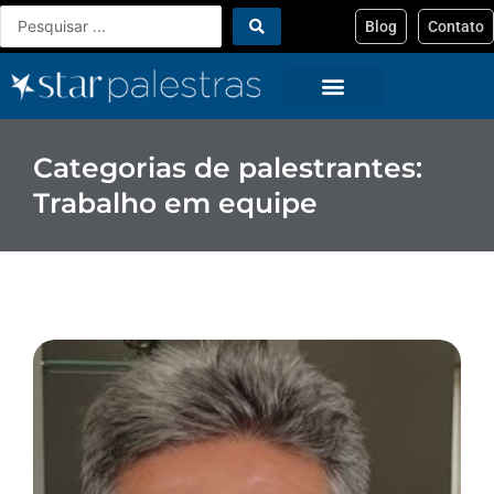
Ir
Pesquisar
Blog
Contato
para
...
o
conteúdo
Categorias de palestrantes:
Trabalho em equipe