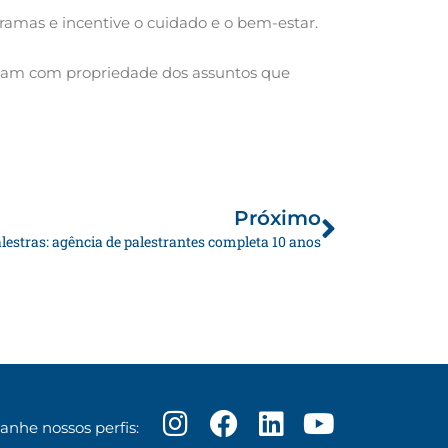
ramas e incentive o cuidado e o bem-estar.
 falam com propriedade dos assuntos que
Próximo
Próximo
alestras: agência de palestrantes completa 10 anos
I
F
L
Y
nhe nossos perfis:
n
a
i
o