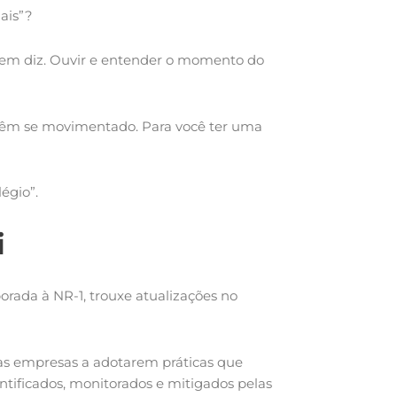
mais”?
uem diz. Ouvir e entender o momento do
 têm se movimentado. Para você ter uma
légio”.
i
orada à NR-1, trouxe atualizações no
 as empresas a adotarem práticas que
ntificados, monitorados e mitigados pelas