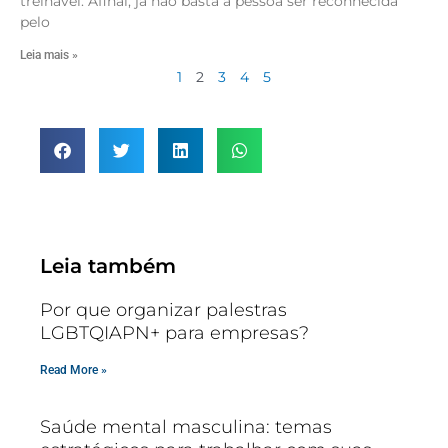
treinável. Afinal, já não basta a pessoa ser reconhecida
pelo
Leia mais »
1
2
3
4
5
Leia também
Por que organizar palestras
LGBTQIAPN+ para empresas?
Read More »
Saúde mental masculina: temas