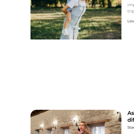
imp
tri
Leia
As
di
Sta