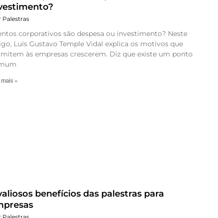
vestimento?
r Palestras
entos corporativos são despesa ou investimento? Neste
igo, Luís Gustavo Temple Vidal explica os motivos que
rmitem às empresas crescerem. Diz que existe um ponto
omum
 mais »
valiosos benefícios das palestras para
mpresas
r Palestras