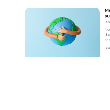
Me
su
Sta
Ne
dat
sob
Leia