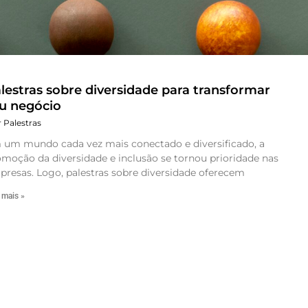
lestras sobre diversidade para transformar
a
gina
Página
Página
Página
Página
Página
Página
Página
u negócio
r Palestras
 um mundo cada vez mais conectado e diversificado, a
moção da diversidade e inclusão se tornou prioridade nas
resas. Logo, palestras sobre diversidade oferecem
 mais »