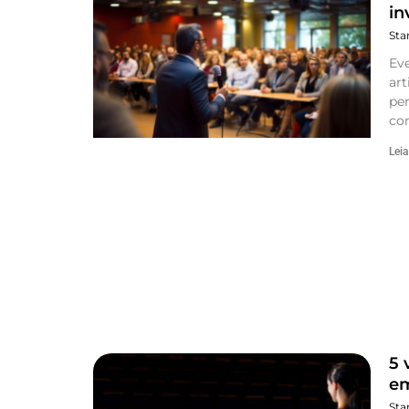
in
Sta
Ev
art
pe
c
Leia
5 
e
Sta