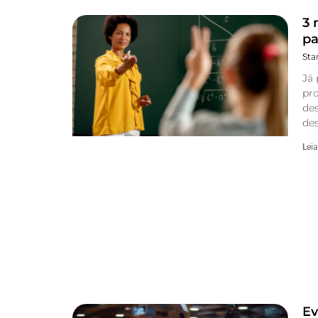
3 
pa
Sta
Já
pro
de
de
Leia
Ev