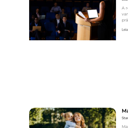
A r
van
pr
Leia
Ma
Sta
Mat