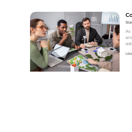
Co
Sta
As
an
ado
Leia