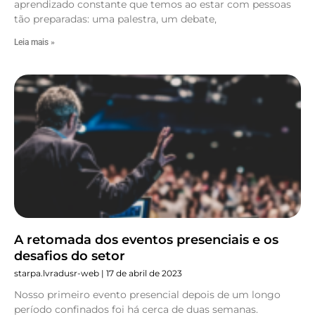
aprendizado constante que temos ao estar com pessoas
tão preparadas: uma palestra, um debate,
Leia mais »
A retomada dos eventos presenciais e os
desafios do setor
starpa.lvradusr-web
17 de abril de 2023
Nosso primeiro evento presencial depois de um longo
período confinados foi há cerca de duas semanas.