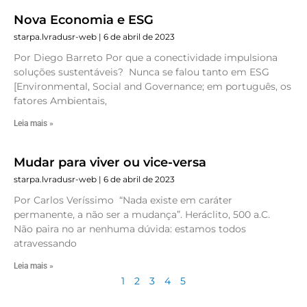
Nova Economia e ESG
starpa.lvradusr-web
6 de abril de 2023
Por Diego Barreto Por que a conectividade impulsiona
soluções sustentáveis? Nunca se falou tanto em ESG
[Environmental, Social and Governance; em português, os
fatores Ambientais,
Leia mais »
Mudar para viver ou vice-versa
starpa.lvradusr-web
6 de abril de 2023
Por Carlos Veríssimo “Nada existe em caráter
permanente, a não ser a mudança”. Heráclito, 500 a.C.
Não paira no ar nenhuma dúvida: estamos todos
atravessando
Leia mais »
1
2
3
4
5