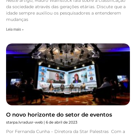
Neste artigo, Mauro Wainstock fala sobre a classificação
da sociedade através das gerações etárias. Discute que a
idade sempre auxiliou os pesquisadores a entenderem
mudanças
Leia mais »
O novo horizonte do setor de eventos
starpa.lvradusr-web
6 de abril de 2023
Por Fernanda Cunha – Diretora da Star Palestras Com a